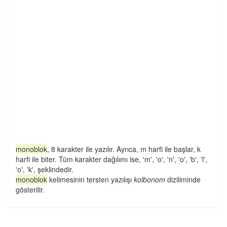
monoblok
, 8 karakter ile yazılır. Ayrıca, m harfi ile başlar, k
harfi ile biter. Tüm karakter dağılımı ise, 'm', 'o', 'n', 'o', 'b', 'l',
'o', 'k', şeklindedir.
monoblok
kelimesinin tersten yazılışı
kolbonom
diziliminde
gösterilir.