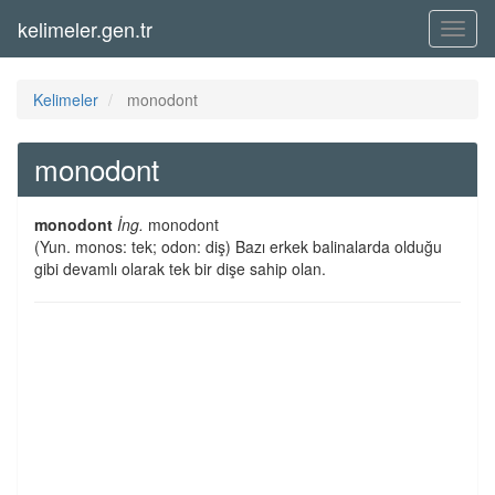
kelimeler.gen.tr
Menü
Kelimeler
monodont
monodont
monodont
İng.
monodont
(Yun. monos: tek; odon: diş) Bazı erkek balinalarda olduğu
gibi devamlı olarak tek bir dişe sahip olan.