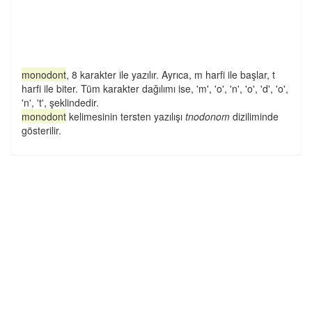
monodont
, 8 karakter ile yazılır. Ayrıca, m harfi ile başlar, t
harfi ile biter. Tüm karakter dağılımı ise, 'm', 'o', 'n', 'o', 'd', 'o',
'n', 't', şeklindedir.
monodont
kelimesinin tersten yazılışı
tnodonom
diziliminde
gösterilir.