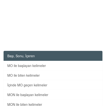
Başı, Sonu, İçeren
MO ile başlayan kelimeler
MO ile biten kelimeler
İçinde MO geçen kelimeler
MON ile başlayan kelimeler
MON ile biten kelimeler