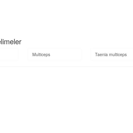
elimeler
Multiceps
Taenia multiceps