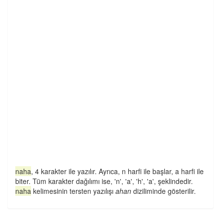
naha
, 4 karakter ile yazılır. Ayrıca, n harfi ile başlar, a harfi ile
biter. Tüm karakter dağılımı ise, 'n', 'a', 'h', 'a', şeklindedir.
naha
kelimesinin tersten yazılışı
ahan
diziliminde gösterilir.