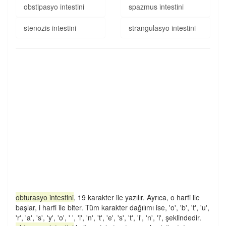
obstipasyo intestini
spazmus intestini
stenozis intestini
strangulasyo intestini
obturasyo intestini
, 19 karakter ile yazılır. Ayrıca, o harfi ile
başlar, i harfi ile biter. Tüm karakter dağılımı ise, 'o', 'b', 't', 'u',
'r', 'a', 's', 'y', 'o', ' ', 'i', 'n', 't', 'e', 's', 't', 'i', 'n', 'i', şeklindedir.