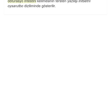
obturasyo intestini
kelimesinin tersten yazılışı
initsetni
oysarutbo
diziliminde gösterilir.