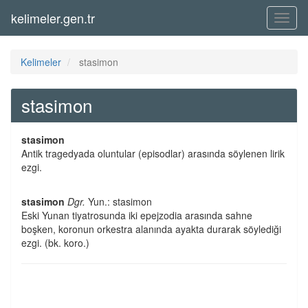
kelimeler.gen.tr
Menü
Kelimeler
stasimon
stasimon
stasimon
Antik tragedyada oluntular (episodlar) arasında söylenen lirik
ezgi.
stasimon
Dgr.
Yun.: stasimon
Eski Yunan tiyatrosunda iki epejzodia arasında sahne
boşken, koronun orkestra alanında ayakta durarak söylediği
ezgi. (bk. koro.)