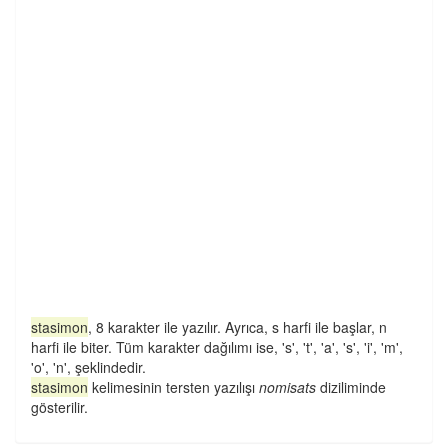
stasimon
, 8 karakter ile yazılır. Ayrıca, s harfi ile başlar, n
harfi ile biter. Tüm karakter dağılımı ise, 's', 't', 'a', 's', 'i', 'm',
'o', 'n', şeklindedir.
stasimon
kelimesinin tersten yazılışı
nomisats
diziliminde
gösterilir.