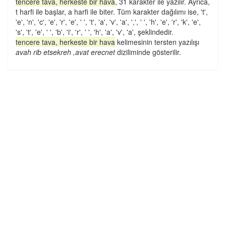
tencere tava, herkeste bir hava
, 31 karakter ile yazılır. Ayrıca,
t harfi ile başlar, a harfi ile biter. Tüm karakter dağılımı ise, 't',
'e', 'n', 'c', 'e', 'r', 'e', ' ', 't', 'a', 'v', 'a', ',', ' ', 'h', 'e', 'r', 'k', 'e',
's', 't', 'e', ' ', 'b', 'i', 'r', ' ', 'h', 'a', 'v', 'a', şeklindedir.
tencere tava, herkeste bir hava
kelimesinin tersten yazılışı
avah rib etsekreh ,avat erecnet
diziliminde gösterilir.