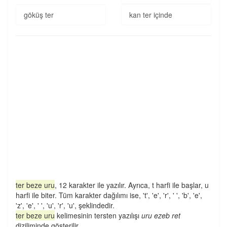
göküş ter
kan ter içinde
ter beze uru
, 12 karakter ile yazılır. Ayrıca, t harfi ile başlar, u
harfi ile biter. Tüm karakter dağılımı ise, 't', 'e', 'r', ' ', 'b', 'e',
'z', 'e', ' ', 'u', 'r', 'u', şeklindedir.
ter beze uru
kelimesinin tersten yazılışı
uru ezeb ret
diziliminde gösterilir.