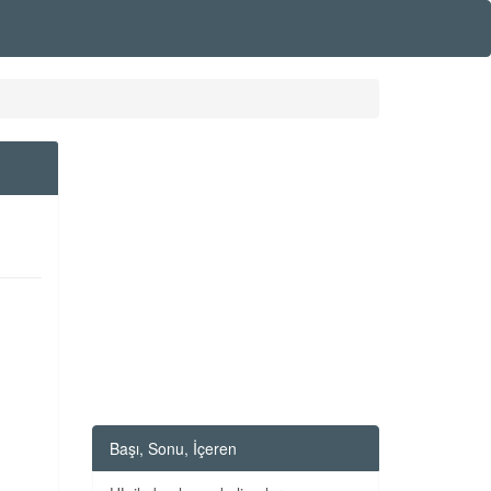
Başı, Sonu, İçeren