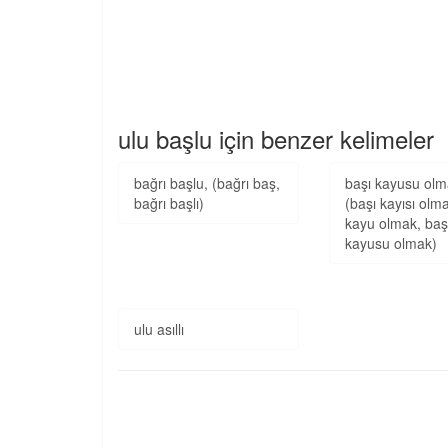
ulu başlu için benzer kelimeler
bağrı başlu, (bağrı baş,
başı kayusu olm
bağrı başlı)
(başı kayısı olm
kayu olmak, baş
kayusu olmak)
ulu asıllı