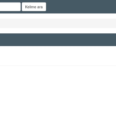
Kelime ara