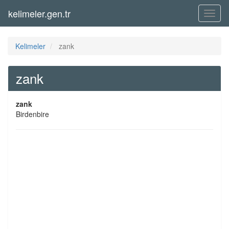
kelimeler.gen.tr
Menü
Kelimeler
zank
zank
zank
Birdenbire