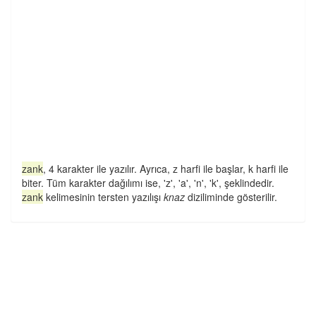
zank
, 4 karakter ile yazılır. Ayrıca, z harfi ile başlar, k harfi ile
biter. Tüm karakter dağılımı ise, 'z', 'a', 'n', 'k', şeklindedir.
zank
kelimesinin tersten yazılışı
knaz
diziliminde gösterilir.