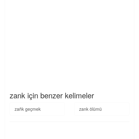
zank için benzer kelimeler
zañk geçmek
zank ölümü