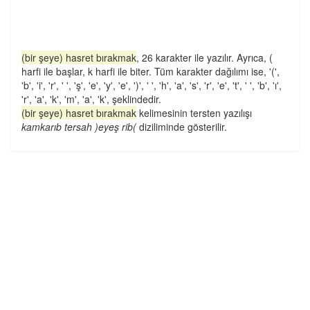
(bir şeye) hasret bırakmak
, 26 karakter ile yazılır. Ayrıca, (
harfi ile başlar, k harfi ile biter. Tüm karakter dağılımı ise, '(',
'b', 'i', 'r', ' ', 'ş', 'e', 'y', 'e', ')', ' ', 'h', 'a', 's', 'r', 'e', 't', ' ', 'b', 'ı',
'r', 'a', 'k', 'm', 'a', 'k', şeklindedir.
(bir şeye) hasret bırakmak
kelimesinin tersten yazılışı
kamkarıb tersah )eyeş rib(
diziliminde gösterilir.