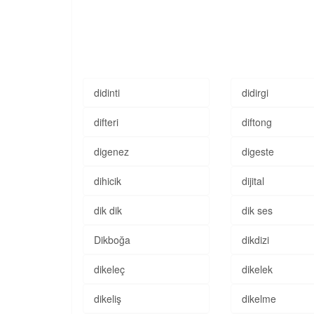
didinti
didirgi
difteri
diftong
digenez
digeste
dihicik
dijital
dik dik
dik ses
Dikboğa
dikdizi
dikeleç
dikelek
dikeliş
dikelme