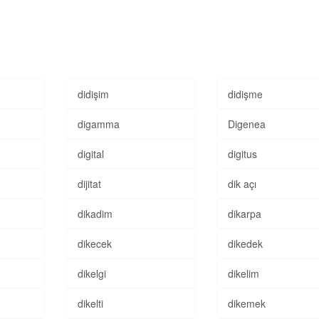
didişim
didişme
digamma
Digenea
digital
digitus
dijitat
dik açı
dikadim
dikarpa
dikecek
dikedek
dikelgi
dikelim
dikelti
dikemek