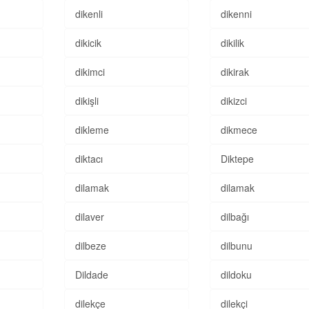
dikenli
dikenni
dikicik
dikilik
dikimci
dikirak
dikişli
dikizci
dikleme
dikmece
diktacı
Diktepe
dilamak
dilamak
dilaver
dilbağı
dilbeze
dilbunu
Dildade
dildoku
dilekçe
dilekçi