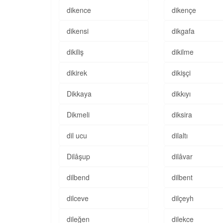
dikence
dikençe
dikensi
dikgafa
dikiliş
dikilme
dikirek
dikişçi
Dikkaya
dikkıyı
Dikmeli
diksira
dil ucu
dilaltı
Dilâşup
dilâvar
dilbend
dilbent
dilceve
dilçeyh
dileğen
dilekce