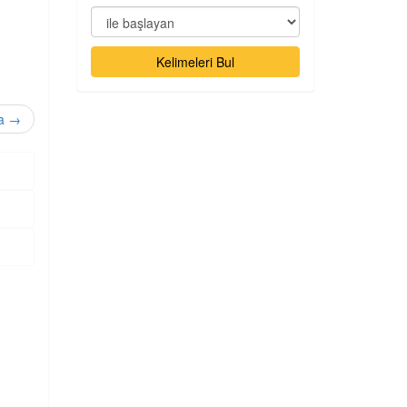
Kelimeleri Bul
fa
→