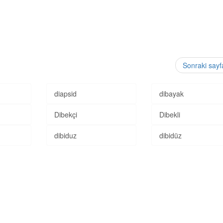
Sonraki say
diapsid
dibayak
Dibekçi
Dibekli
dibiduz
dibidüz