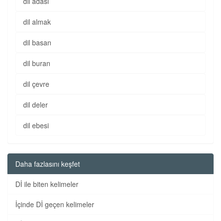
dil adası
dil almak
dil basan
dil buran
dil çevre
dil deler
dil ebesi
Daha fazlasını keşfet
Dİ ile biten kelimeler
İçinde Dİ geçen kelimeler