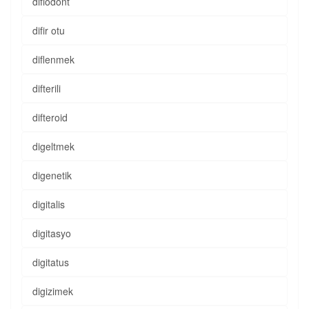
difiodont
difir otu
diflenmek
difterili
difteroid
digeltmek
digenetik
digitalis
digitasyo
digitatus
digizimek