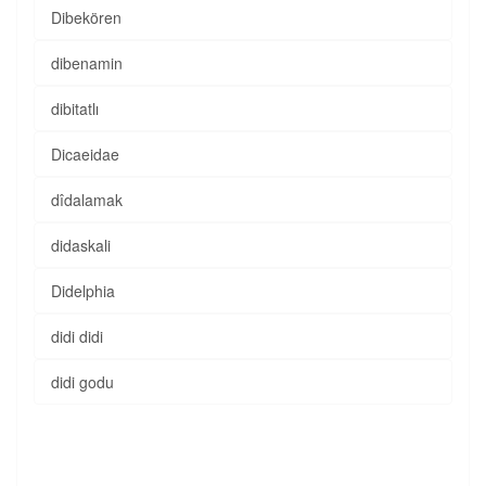
Dibekören
dibenamin
dibitatlı
Dicaeidae
dîdalamak
didaskali
Didelphia
didi didi
didi godu