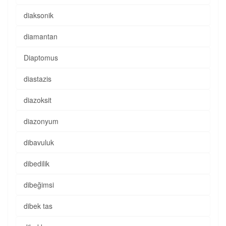
diaksonik
diamantan
Diaptomus
diastazis
diazoksit
diazonyum
dibavuluk
dibedilik
dibeğimsi
dibek tas