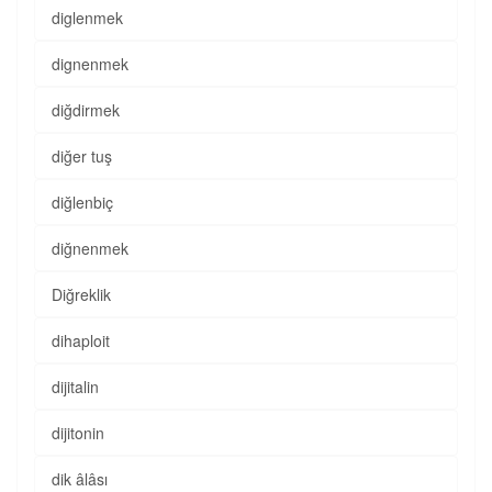
diglenmek
dignenmek
diğdirmek
diğer tuş
diğlenbiç
diğnenmek
Diğreklik
dihaploit
dijitalin
dijitonin
dik âlâsı