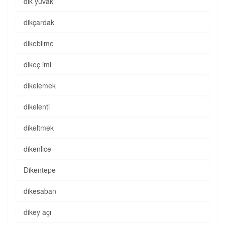
dik yuvak
dikçardak
dikebilme
dikeç imi
dikelemek
dikelenti
dikeltmek
dikenlice
Dikentepe
dikesaban
dikey açı