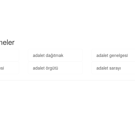
meler
adalet dağıtmak
adalet genelgesi
si
adalet örgütü
adalet sarayı