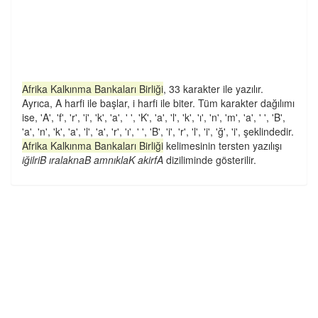
Afrika Kalkınma Bankaları Birliği
, 33 karakter ile yazılır.
Ayrıca, A harfi ile başlar, i harfi ile biter. Tüm karakter dağılımı
ise, 'A', 'f', 'r', 'i', 'k', 'a', ' ', 'K', 'a', 'l', 'k', 'ı', 'n', 'm', 'a', ' ', 'B',
'a', 'n', 'k', 'a', 'l', 'a', 'r', 'ı', ' ', 'B', 'i', 'r', 'l', 'i', 'ğ', 'i', şeklindedir.
Afrika Kalkınma Bankaları Birliği
kelimesinin tersten yazılışı
iğilriB ıralaknaB amnıklaK akirfA
diziliminde gösterilir.