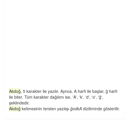
Akdoğ
, 5 karakter ile yazılır. Ayrıca, A harfi ile başlar, ğ harfi
ile biter. Tüm karakter dağılımı ise, 'A', 'k', 'd', 'o', 'ğ',
şeklindedir.
Akdoğ
kelimesinin tersten yazılışı
ğodkA
diziliminde gösterilir.