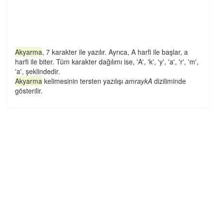
Akyarma
, 7 karakter ile yazılır. Ayrıca, A harfi ile başlar, a
harfi ile biter. Tüm karakter dağılımı ise, 'A', 'k', 'y', 'a', 'r', 'm',
'a', şeklindedir.
Akyarma
kelimesinin tersten yazılışı
amraykA
diziliminde
gösterilir.