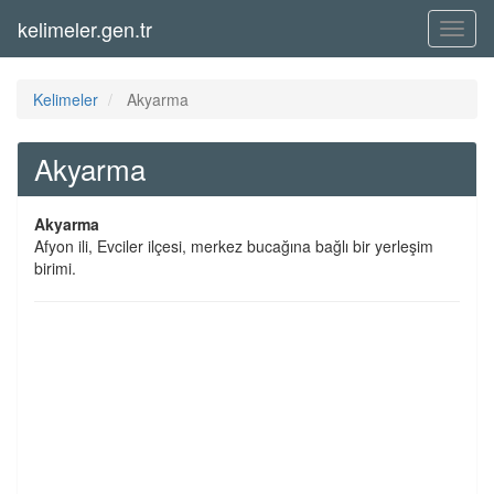
kelimeler.gen.tr
Menü
Kelimeler
Akyarma
Akyarma
Akyarma
Afyon ili, Evciler ilçesi, merkez bucağına bağlı bir yerleşim
birimi.