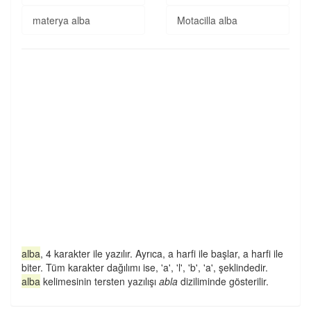
materya alba
Motacilla alba
alba
, 4 karakter ile yazılır. Ayrıca, a harfi ile başlar, a harfi ile
biter. Tüm karakter dağılımı ise, 'a', 'l', 'b', 'a', şeklindedir.
alba
kelimesinin tersten yazılışı
abla
diziliminde gösterilir.