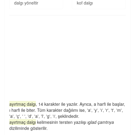
dalgı yöneltir
kof dalgı
ayırtmaç dalgı
, 14 karakter ile yazılır. Ayrıca, a harfi ile başlar,
ı harfi ile biter. Tüm karakter dağılımı ise, 'a', 'y', 'ı', 'r', 't', 'm',
'a', 'ç', ' ', 'd', 'a', 'l', 'g', 'ı', şeklindedir.
ayırtmaç dalgı
kelimesinin tersten yazılışı
ıglad çamtrıya
diziliminde gösterilir.