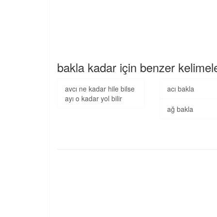
bakla kadar için benzer kelimel
avcı ne kadar hile bilse
acı bakla
ayı o kadar yol bilir
ağ bakla