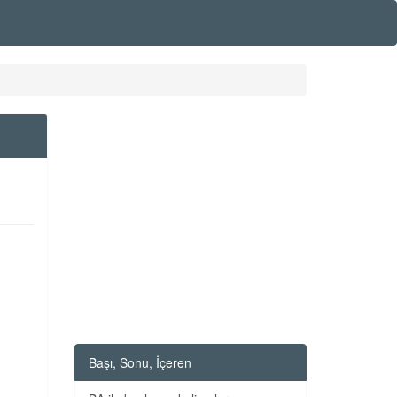
Başı, Sonu, İçeren