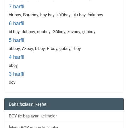
7 harfli
bir boy, Boraboy, boy boy, külüboy, ulu boy, Yakaboy
6 harfli
bi boy, debboy, depboy, Gülboy, kovboy, şebboy
5 harfli
abboy, Akboy, biboy, Erboy, goboy, ilboy
4 harfli
oboy
3 harfli
boy
Daha fazlasını keşfet
BOY ile başlayan kelimeler
İçinde BOY geçen kelimeler