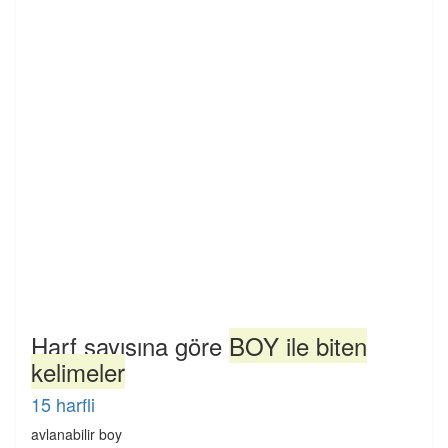
Harf sayısına göre
BOY ile biten
kelimeler
15 harfli
avlanabilir boy