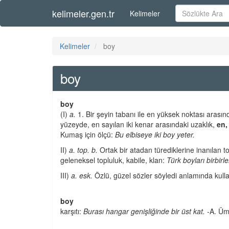
kelimeler.gen.tr
Kelimeler
Kelimeler
boy
boy
boy
(I)
a.
1. Bir şeyin tabanı ile en yüksek noktası arasınd
yüzeyde, en sayılan iki kenar arasındaki uzaklık,
en,
Kumaş için ölçü:
Bu elbiseye iki boy yeter.
II)
a. top. b.
Ortak bir atadan türediklerine inanılan t
geleneksel topluluk, kabile, klan:
Türk boyları birbirle
III)
a. esk.
Özlü, güzel sözler söyledi anlamında kull
boy
karşıtı:
Burası hangar genişliğinde bir üst kat. -
A. Ümi