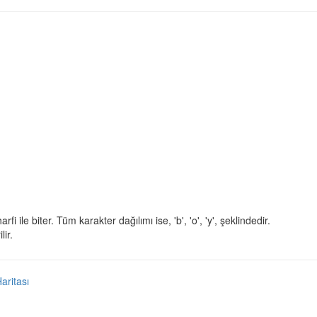
harfi ile biter. Tüm karakter dağılımı ise, 'b', 'o', 'y', şeklindedir.
lir.
Haritası