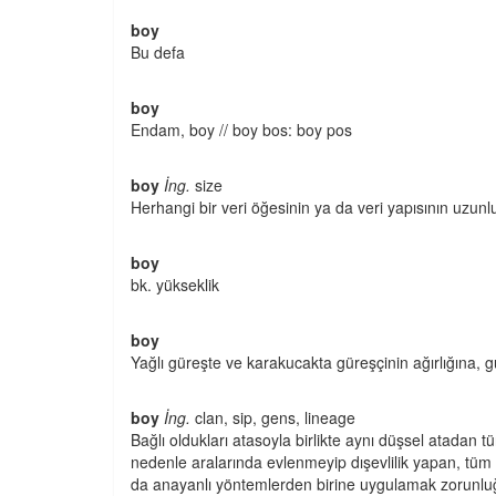
boy
Bu defa
boy
Endam, boy // boy bos: boy pos
boy
İng.
size
Herhangi bir veri öğesinin ya da veri yapısının uzunl
boy
bk. yükseklik
boy
Yağlı güreşte ve karakucakta güreşçinin ağırlığına,
boy
İng.
clan, sip, gens, lineage
Bağlı oldukları atasoyla birlikte aynı düşsel atadan 
nedenle aralarında evlenmeyip dışevlilik yapan, tüm t
da anayanlı yöntemlerden birine uygulamak zorunluğu