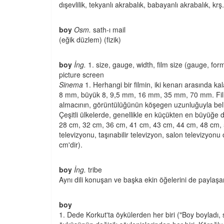
dışevlilik, tekyanlı akrabalık, babayanlı akrabalık, krş.
boy
Osm.
sath-ı mail
(eğik düzlem) (fizik)
boy
İng.
1. size, gauge, width, film size (gauge, for
picture screen
Sinema
1. Herhangi bir filmin, iki kenarı arasında kal
8 mm, büyük 8, 9,5 mm, 16 mm, 35 mm, 70 mm. Film al
almacının, görüntülüğünün köşegen uzunluğuyla belir
Çeşitli ülkelerde, genellikle en küçükten en büyüğe 
28 cm, 32 cm, 36 cm, 41 cm, 43 cm, 44 cm, 48 cm, 51
televizyonu, taşınabilir televizyon, salon televizyon
cm'dir).
boy
İng.
tribe
Aynı dili konuşan ve başka ekin öğelerini de paylaş
boy
1. Dede Korkut'ta öykülerden her biri ("Boy boyladı, 