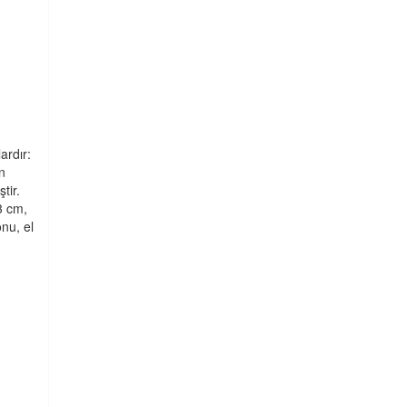
ardır:
n
tir.
3 cm,
nu, el