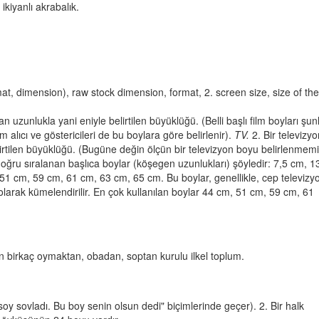
 ikiyanlı akrabalık.
mat, dimension), raw stock dimension, format, 2. screen size, size of the
an uzunlukla yani eniyle belirtilen büyüklüğü. (Belli başlı film boyları şunl
ıcı ve göstericileri de bu boylara göre belirlenir).
TV.
2. Bir televizyo
tilen büyüklüğü. (Bugüne değin ölçün bir televizyon boyu belirlenmemiş
doğru sıralanan başlıca boylar (köşegen uzunlukları) şöyledir: 7,5 cm, 1
 cm, 59 cm, 61 cm, 63 cm, 65 cm. Bu boylar, genellikle, cep televizyo
u olarak kümelendirilir. En çok kullanılan boylar 44 cm, 51 cm, 59 cm, 61
an birkaç oymaktan, obadan, soptan kurulu ilkel toplum.
soy sovladı. Bu boy senin olsun dedi" biçimlerinde geçer). 2. Bir halk