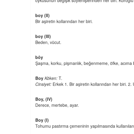
öyküsünün değişik söylenişlerinden her biri. Köroğl
boy (II)
Bir aşiretin kollarından her biri.
boy (III)
Beden, vücut.
bôy
Şaşma, korku, pişmanlık, beğenmeme, öfke, acıma bi
Boy
Köken:
T.
Cinsiyet:
Erkek 1. Bir aşiretin kollarından her biri. 2.
Boy, (IV)
Derece, mertebe, ayar.
Boy (I)
Tohumu pastırma çemeninin yapılmasında kullanılan b