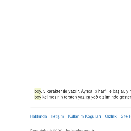
boy
, 3 karakter ile yazılır. Ayrıca, b harfi ile başlar, y 
boy
kelimesinin tersten yazılışı
yob
diziliminde gösteri
Hakkında
İletişim
Kullanım Koşulları
Gizlilik
Site 
Copyright © 2026 - kelimeler.gen.tr