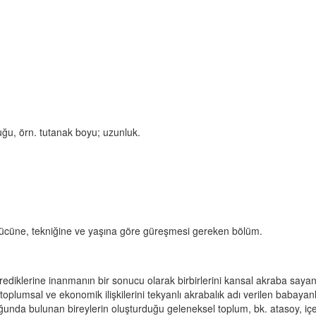
uğu, örn. tutanak boyu; uzunluk.
 gücüne, tekniğine ve yaşına göre güreşmesi gereken bölüm.
türediklerine inanmanın bir sonucu olarak birbirlerini kansal akraba saya
oplumsal ve ekonomik ilişkilerini tekyanlı akrabalık adı verilen babayanl
nda bulunan bireylerin oluşturduğu geleneksel toplum, bk. atasoy, içev