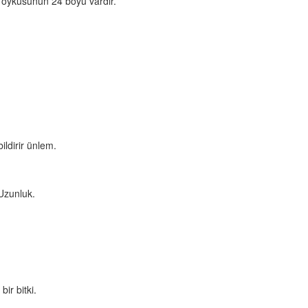
u öyküsünün 24 boyu vardır.
ldirir ünlem.
 Uzunluk.
ir bitki.