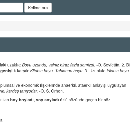
Kelime ara
aki uzaklık:
Boyu uzundu, yalnız biraz fazla semizdi. -
Ö. Seyfettin. 2. Bi
 genişlik
karşıtı:
Kitabın boyu. Tablonun boyu.
3. Uzunluk:
Yılanın boyu.
oplumsal ve ekonomik ilişkilerinde anaerkil, ataerkil anlayışı uygulayan
rini kardeş tanıyorlar. -
O. S. Orhon.
anılan
boy boyladı, soy soyladı
özlü sözünde geçen bir söz.
t.