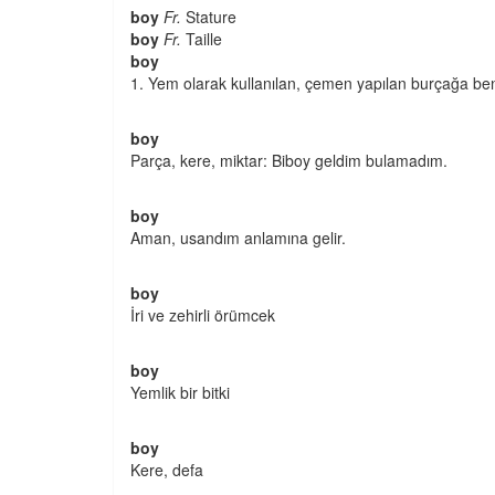
boy
Fr.
Stature
boy
Fr.
Taille
boy
1. Yem olarak kullanılan, çemen yapılan burçağa benze
boy
Parça, kere, miktar: Biboy geldim bulamadım.
boy
Aman, usandım anlamına gelir.
boy
İri ve zehirli örümcek
boy
Yemlik bir bitki
boy
Kere, defa