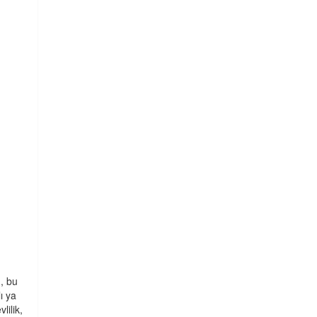
n, bu
ı ya
lilik,