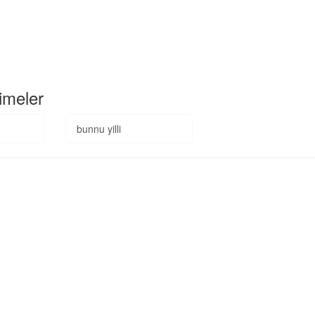
imeler
bunnu yilli