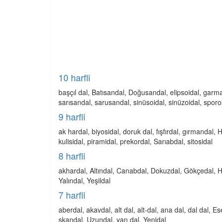
10 harfli
başçıl dal, Batısandal, Doğusandal, elipsoidal, gar
sarısandal, sarusandal, sinüsoidal, sinüzoidal, spor
9 harfli
ak hardal, biyosidal, doruk dal, fışfırdal, gırmandal,
kulisidal, piramidal, prekordal, Sarıabdal, sitosidal
8 harfli
akhardal, Altındal, Canabdal, Dokuzdal, Gökçedal, Has
Yalındal, Yeşildal
7 harfli
aberdal, akavdal, alt dal, alt-dal, ana dal, dal dal,
skandal, Uzundal, yan dal, Yenidal