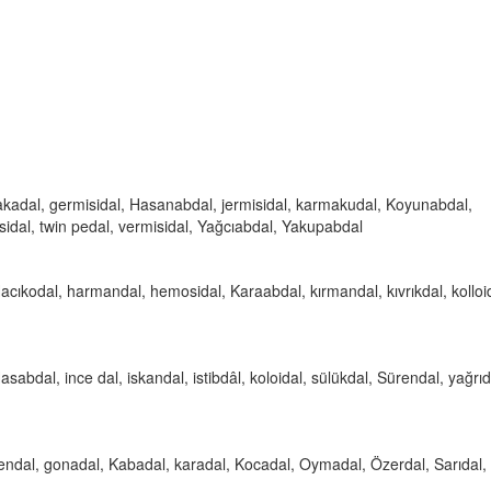
makadal, germisidal, Hasanabdal, jermisidal, karmakudal, Koyunabdal,
osidal, twin pedal, vermisidal, Yağcıabdal, Yakupabdal
 Hacıkodal, harmandal, hemosidal, Karaabdal, kırmandal, kıvrıkdal, kolloi
abdal, ince dal, iskandal, istibdâl, koloidal, sülükdal, Sürendal, yağrıd
 Esendal, gonadal, Kabadal, karadal, Kocadal, Oymadal, Özerdal, Sarıdal,