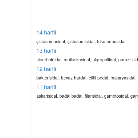
14 harfli
şistosomasidal, şistosomisidal, trikomonosidal
13 harfli
hiperboloidal, molluskasidal, nigropallidal, parazitisi
12 harfli
bakterisidal, beyaz hardal, çiftli pedal, malaryasidal
11 harfli
askarisidal, badal badal, filarisidal, gametosidal, ga