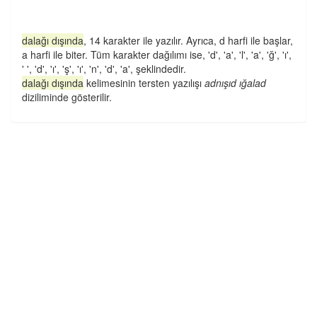
dalağı dışında
, 14 karakter ile yazılır. Ayrıca, d harfi ile başlar,
a harfi ile biter. Tüm karakter dağılımı ise, 'd', 'a', 'l', 'a', 'ğ', 'ı',
' ', 'd', 'ı', 'ş', 'ı', 'n', 'd', 'a', şeklindedir.
dalağı dışında
kelimesinin tersten yazılışı
adnışıd ığalad
diziliminde gösterilir.