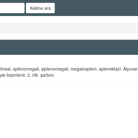
Kelime ara
mesi, splenomegali, şiplenomegali, megalospleni, splenektazi. Alyuvar
le biçimlenir. 2.
hlk.
şarbon.