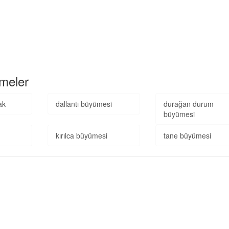
imeler
ak
dallantı büyümesi
durağan durum
büyümesi
kırılca büyümesi
tane büyümesi