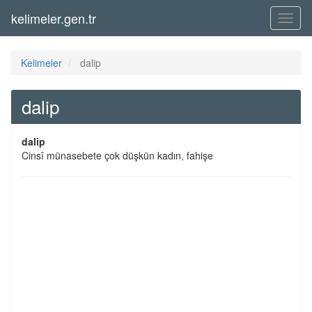
kelimeler.gen.tr
Menü
Kelimeler
dalip
dalip
dalip
Cinsî münasebete çok düşkün kadın, fahişe