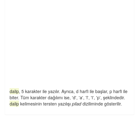
dalip
, 5 karakter ile yazılır. Ayrıca, d harfi ile başlar, p harfi ile
biter. Tüm karakter dağılımı ise, 'd', 'a', 'l', 'i', 'p', şeklindedir.
dalip
kelimesinin tersten yazılışı
pilad
diziliminde gösterilir.