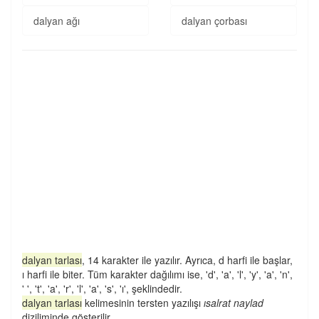
dalyan ağı
dalyan çorbası
dalyan tarlası
, 14 karakter ile yazılır. Ayrıca, d harfi ile başlar,
ı harfi ile biter. Tüm karakter dağılımı ise, 'd', 'a', 'l', 'y', 'a', 'n',
' ', 't', 'a', 'r', 'l', 'a', 's', 'ı', şeklindedir.
dalyan tarlası
kelimesinin tersten yazılışı
ısalrat naylad
diziliminde gösterilir.