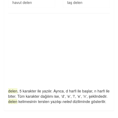
havut delen
taş delen
delen
, 5 karakter ile yazılır. Ayrıca, d harfi ile başlar, n harfi ile
biter. Tüm karakter dağılımı ise, 'd', 'e', 'l', 'e', 'n', şeklindedir.
delen
kelimesinin tersten yazılışı
neled
diziliminde gösterilir.