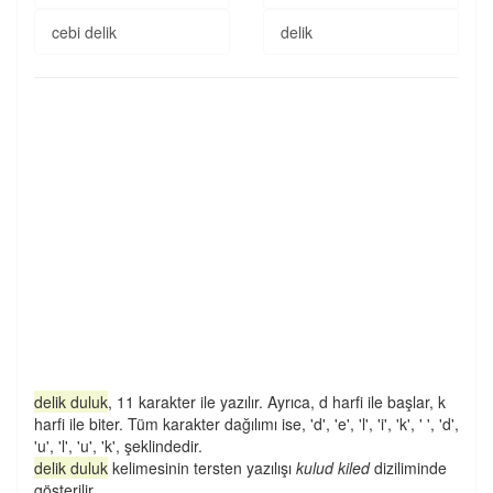
cebi delik
delik
delik duluk
, 11 karakter ile yazılır. Ayrıca, d harfi ile başlar, k
harfi ile biter. Tüm karakter dağılımı ise, 'd', 'e', 'l', 'i', 'k', ' ', 'd',
'u', 'l', 'u', 'k', şeklindedir.
delik duluk
kelimesinin tersten yazılışı
kulud kiled
diziliminde
gösterilir.