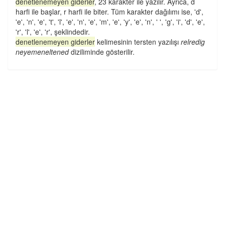
denetlenemeyen giderler
, 23 karakter ile yazılır. Ayrıca, d
harfi ile başlar, r harfi ile biter. Tüm karakter dağılımı ise, 'd',
'e', 'n', 'e', 't', 'l', 'e', 'n', 'e', 'm', 'e', 'y', 'e', 'n', ' ', 'g', 'i', 'd', 'e',
'r', 'l', 'e', 'r', şeklindedir.
denetlenemeyen giderler
kelimesinin tersten yazılışı
relredig
neyemeneltened
diziliminde gösterilir.