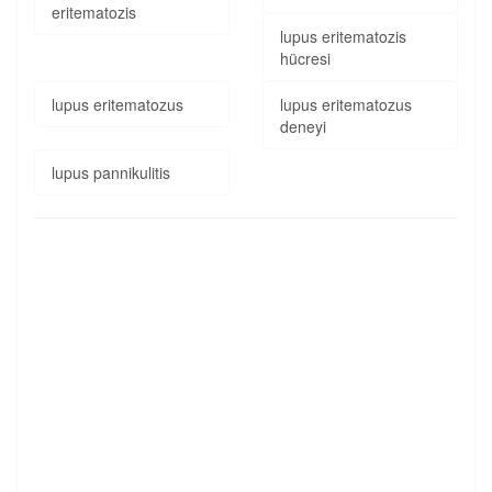
eritematozis
lupus eritematozis
hücresi
lupus eritematozus
lupus eritematozus
deneyi
lupus pannikulitis