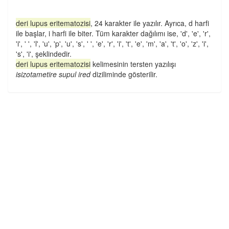
deri lupus eritematozisi
, 24 karakter ile yazılır. Ayrıca, d harfi
ile başlar, i harfi ile biter. Tüm karakter dağılımı ise, 'd', 'e', 'r',
'i', ' ', 'l', 'u', 'p', 'u', 's', ' ', 'e', 'r', 'i', 't', 'e', 'm', 'a', 't', 'o', 'z', 'i',
's', 'i', şeklindedir.
deri lupus eritematozisi
kelimesinin tersten yazılışı
isizotametire supul ired
diziliminde gösterilir.