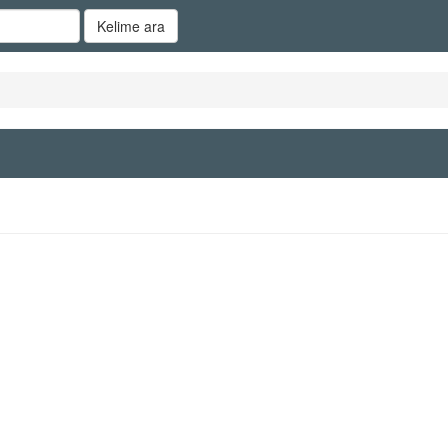
Kelime ara