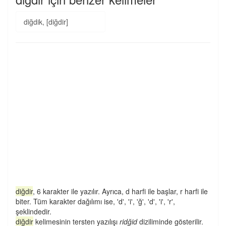
diğdik, [diğdir]
diğdir
, 6 karakter ile yazılır. Ayrıca, d harfi ile başlar, r harfi ile
biter. Tüm karakter dağılımı ise, 'd', 'i', 'ğ', 'd', 'i', 'r',
şeklindedir.
diğdir
kelimesinin tersten yazılışı
ridğid
diziliminde gösterilir.