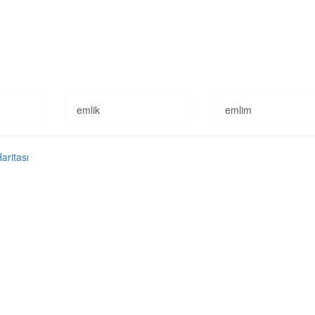
emlik
emlim
Haritası