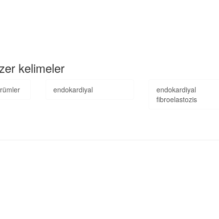
zer kelimeler
ürümler
endokardiyal
endokardiyal
fibroelastozis