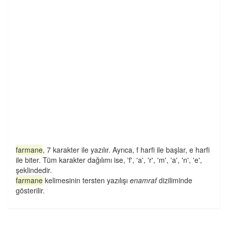
farmane
, 7 karakter ile yazılır. Ayrıca, f harfi ile başlar, e harfi
ile biter. Tüm karakter dağılımı ise, 'f', 'a', 'r', 'm', 'a', 'n', 'e',
şeklindedir.
farmane
kelimesinin tersten yazılışı
enamraf
diziliminde
gösterilir.