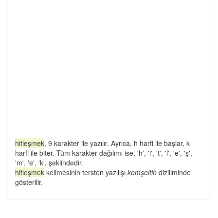
hitleşmek
, 9 karakter ile yazılır. Ayrıca, h harfi ile başlar, k
harfi ile biter. Tüm karakter dağılımı ise, 'h', 'i', 't', 'l', 'e', 'ş',
'm', 'e', 'k', şeklindedir.
hitleşmek
kelimesinin tersten yazılışı
kemşeltih
diziliminde
gösterilir.