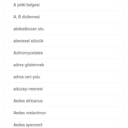
A yetki belgesi
A, B dizilemesi
abdestbozan otu
abecesel sözcük
Actinomycetales
adres göstermek
adres veri yolu
aduzayı nesnesi
Aedes africanus
Aedes melanimon
Aedes spencerii