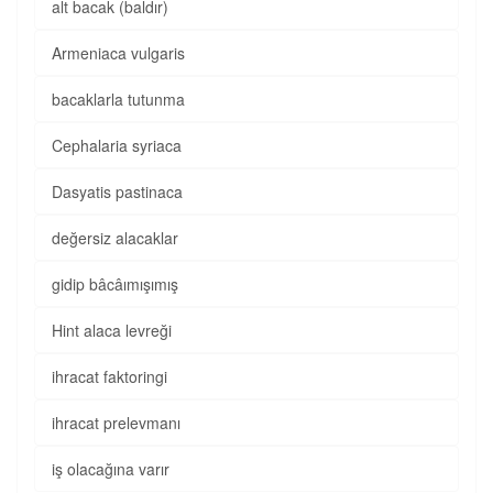
alt bacak (baldır)
Armeniaca vulgaris
bacaklarla tutunma
Cephalaria syriaca
Dasyatis pastinaca
değersiz alacaklar
gidip bâcâımışımış
Hint alaca levreği
ihracat faktoringi
ihracat prelevmanı
iş olacağına varır