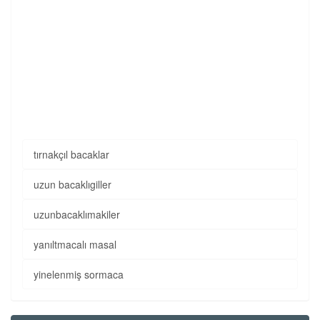
tırnakçıl bacaklar
uzun bacaklıgiller
uzunbacaklımakiler
yanıltmacalı masal
yinelenmiş sormaca