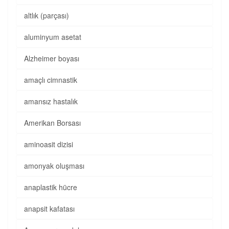
altlık (parçası)
aluminyum asetat
Alzheimer boyası
amaçlı cimnastik
amansız hastalık
Amerikan Borsası
aminoasit dizisi
amonyak oluşması
anaplastik hücre
anapsit kafatası