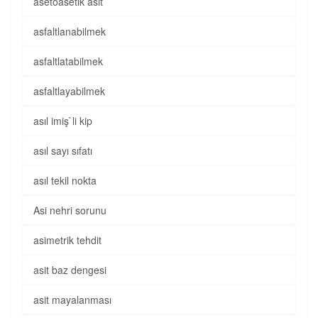
asetoasetik asit
asfaltlanabilmek
asfaltlatabilmek
asfaltlayabilmek
asıl imiş`li kip
asıl sayı sıfatı
asıl tekil nokta
Asi nehri sorunu
asimetrik tehdit
asit baz dengesi
asit mayalanması