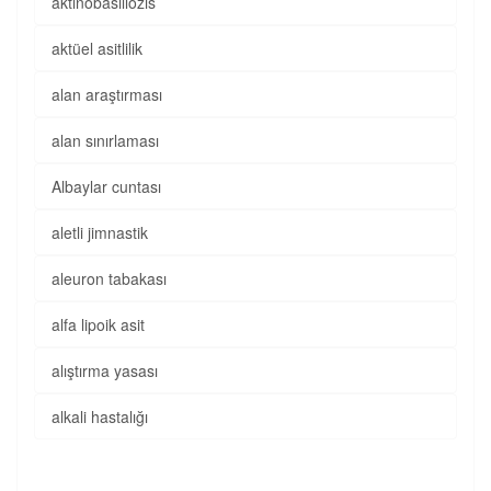
aktinobasillozis
aktüel asitlilik
alan araştırması
alan sınırlaması
Albaylar cuntası
aletli jimnastik
aleuron tabakası
alfa lipoik asit
alıştırma yasası
alkali hastalığı