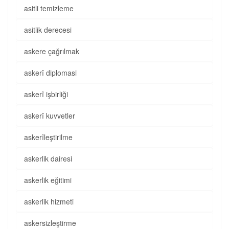
asitli temizleme
asitlik derecesi
askere çağrılmak
askerî diplomasi
askerî işbirliği
askerî kuvvetler
askerîleştirilme
askerlik dairesi
askerlik eğitimi
askerlik hizmeti
askersizleştirme