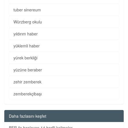
tuber sinereum
Würzberg okulu
yıldırım haber
yüklemli haber
yürek berkliği
yüzüne beraber
zehir zemberek
zemberekçibaşı
Daha fazlasını keşfet
BER ile başlayan 14 harfli kelimeler