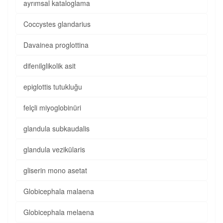
ayrımsal kataloglama
Coccystes glandarius
Davainea proglottina
difenilglikolik asit
epiglottis tutukluğu
felçli miyoglobinüri
glandula subkaudalis
glandula vezikülaris
gliserin mono asetat
Globicephala malaena
Globicephala melaena