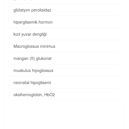
glütatyon peroksidaz
hiperglisemik hormon
kızıl yuvar dengliği
Macroglossus minimus
mangan (II) glukonat
muskulus hiyoglossus
neonatal hipoglisemi
oksihemoglobin, HbO2