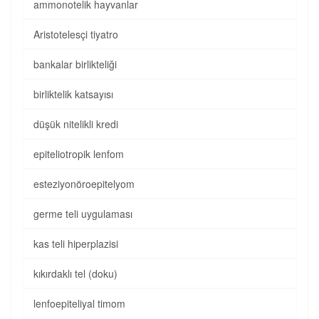
ammonotelik hayvanlar
Aristotelesçi tiyatro
bankalar birlikteliği
birliktelik katsayısı
düşük nitelikli kredi
epiteliotropik lenfom
esteziyonöroepitelyom
germe teli uygulaması
kas teli hiperplazisi
kıkırdaklı tel (doku)
lenfoepiteliyal timom