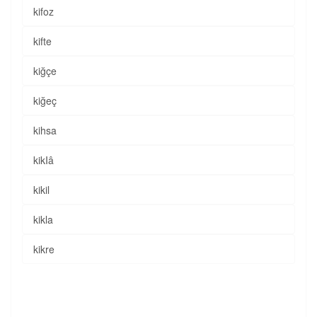
kifoz
kifte
kiğçe
kiğeç
kihsa
kikIâ
kikil
kikla
kikre