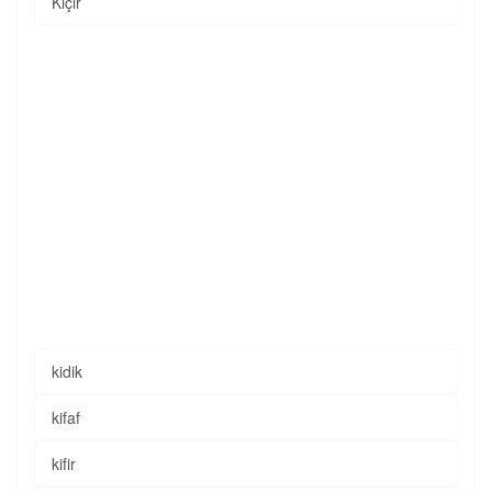
Kiçir
kidik
kifaf
kifir