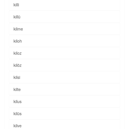
killi
killü
kilme
kiloh
kiloz
kilöz
kilsi
kilte
kilus
kilüs
kilve