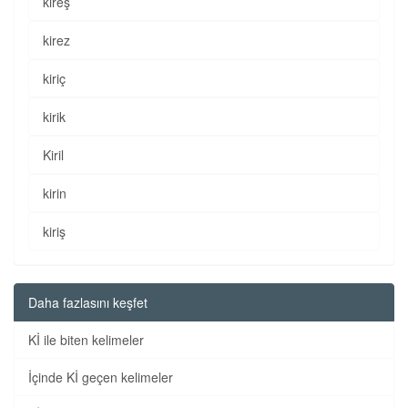
kireş
kirez
kiriç
kirik
Kiril
kirin
kiriş
Daha fazlasını keşfet
Kİ ile biten kelimeler
İçinde Kİ geçen kelimeler