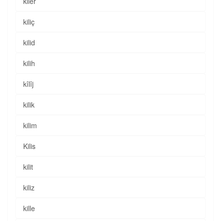
kiler
kiliç
kilid
kilih
kîlîj
kilik
kilim
Kilis
kilit
kiliz
kille