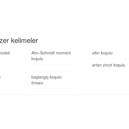
zer kelimeler
modeli
Ahn-Schmidt moment
altın koşulu
koşulu
artan zincir koşulu
u
başlangıç koşulu
önsavı