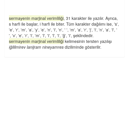
sermayenin marjinal verimliliği
, 31 karakter ile yazılır. Ayrıca,
s harfi ile başlar, i harfi ile biter. Tüm karakter dağılımı ise, 's',
'e', 'r', 'm', 'a', 'y', 'e', 'n', 'i', 'n', ' ', 'm', 'a', 'r', 'j', 'i', 'n', 'a', 'l', '
', 'v', 'e', 'r', 'i', 'm', 'l', 'i', 'l', 'i', 'ğ', 'i', şeklindedir.
sermayenin marjinal verimliliği
kelimesinin tersten yazılışı
iğililmirev lanijram nineyamres
diziliminde gösterilir.