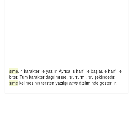
sime
, 4 karakter ile yazılır. Ayrıca, s harfi ile başlar, e harfi ile
biter. Tüm karakter dağılımı ise, 's', 'i', 'm', 'e', şeklindedir.
sime
kelimesinin tersten yazılışı
emis
diziliminde gösterilir.