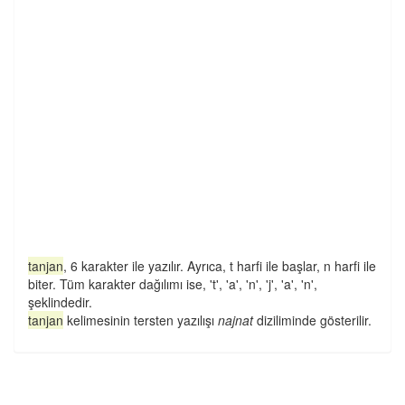
tanjan
, 6 karakter ile yazılır. Ayrıca, t harfi ile başlar, n harfi ile
biter. Tüm karakter dağılımı ise, 't', 'a', 'n', 'j', 'a', 'n',
şeklindedir.
tanjan
kelimesinin tersten yazılışı
najnat
diziliminde gösterilir.